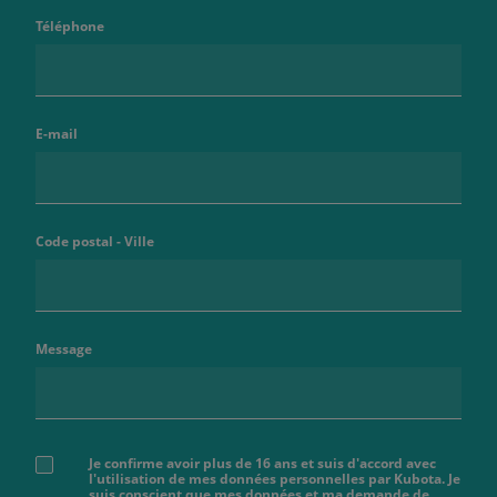
Téléphone
E-mail
Code postal - Ville
Message
Je confirme avoir plus de 16 ans et suis d'accord avec
l'utilisation de mes données personnelles par Kubota. Je
suis conscient que mes données et ma demande de