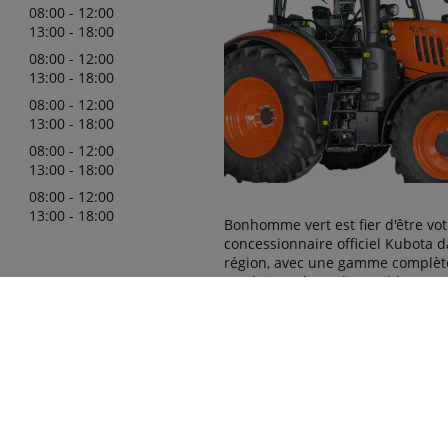
08:00 - 12:00
13:00 - 18:00
08:00 - 12:00
13:00 - 18:00
08:00 - 12:00
13:00 - 18:00
08:00 - 12:00
13:00 - 18:00
08:00 - 12:00
13:00 - 18:00
Bonhomme vert est fier d'être vot
concessionnaire officiel Kubota d
région, avec une gamme complèt
produits Kubota disponibles pou
à vos besoins. Notre personnel 
022
se fera un plaisir de vous aider à
comprendre quelle est la machine
adaptée à vos besoins. Notre obje
vous satisfaire ! N'hésitez pas à 
rendre visite dans notre concess
contactez-nous via notre espace 
que nous puissions répondre à t