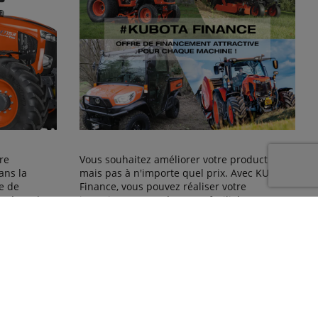
re
Vous souhaitez améliorer votre productivité,
ans la
mais pas à n'importe quel prix. Avec KUBOTA
e de
Finance, vous pouvez réaliser votre
r répondre
investissement prévu avec facilité,
expérimenté
commodité et sécurité.
 la plus
ctif est de
venir nous
ion ou
dédié afin
outes vos