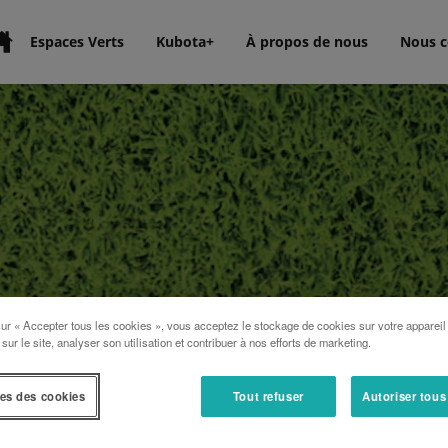
Espaces Verts
Kubota+
À propos de nous
Nous c
sur « Accepter tous les cookies », vous acceptez le stockage de cookies sur votre appareil
 sur le site, analyser son utilisation et contribuer à nos efforts de marketing.
es des cookies
Tout refuser
Autoriser tous