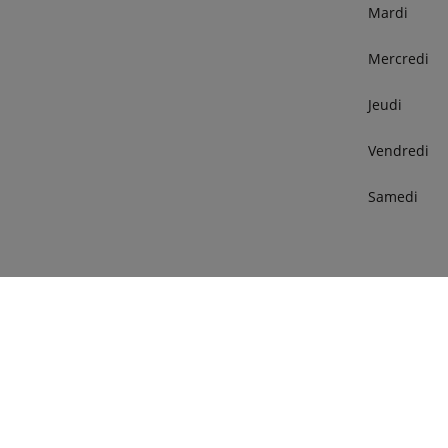
Mardi
Mercredi
Jeudi
Vendredi
Samedi
phone
087783