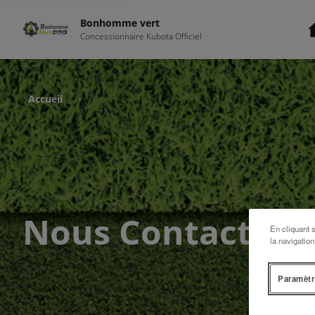
Bonhomme vert
Concessionnaire Kubota Officiel
Accueil
›
Nous Contacter
En cliquant 
la navigation
Paramètr