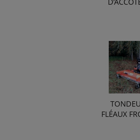
D’ACCOT
TONDEUS
FLÉAUX F