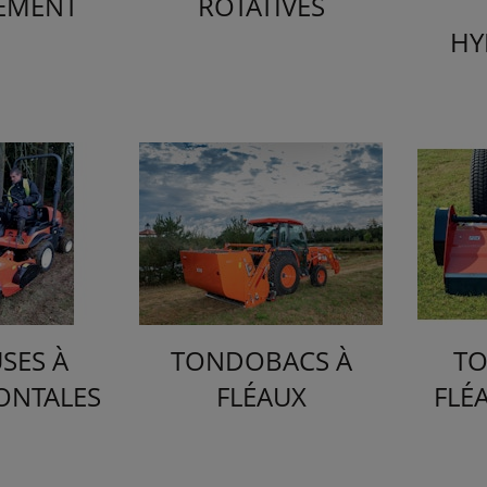
EMENT
ROTATIVES
HY
ES À
TONDOBACS À
TO
RONTALES
FLÉAUX
FLÉ