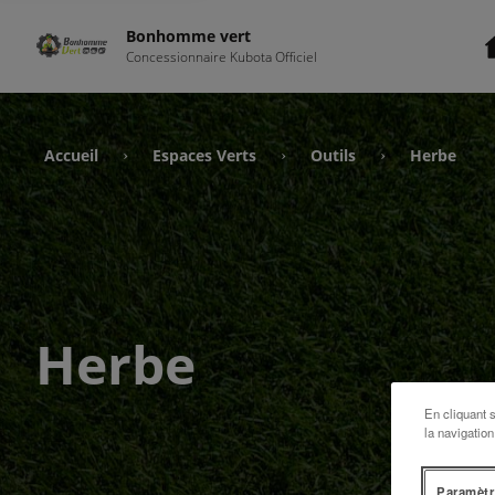
Bonhomme vert
Concessionnaire Kubota Officiel
Accueil
Espaces Verts
Outils
Herbe
›
›
›
Herbe
En cliquant 
la navigation
Paramètr