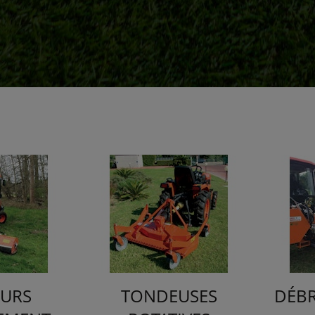
URS
TONDEUSES
DÉB