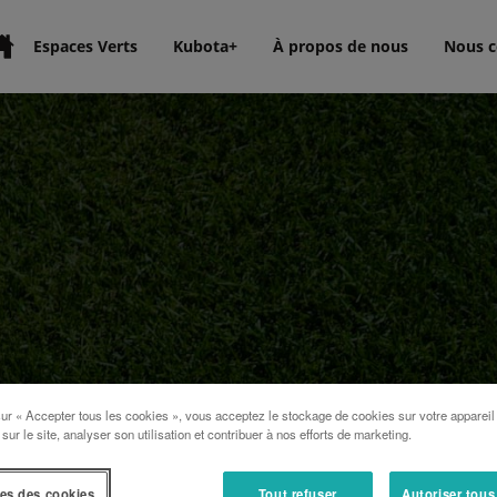
Espaces Verts
Kubota+
À propos de nous
Nous c
sur « Accepter tous les cookies », vous acceptez le stockage de cookies sur votre appareil
 sur le site, analyser son utilisation et contribuer à nos efforts de marketing.
es des cookies
Tout refuser
Autoriser tous