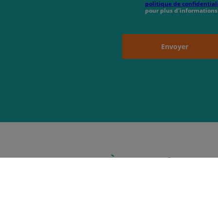
politique de confidential
pour plus d'informations
Envoyer
À propos de nous
ouverture
08:00 - 12:00
13:00 - 18:00