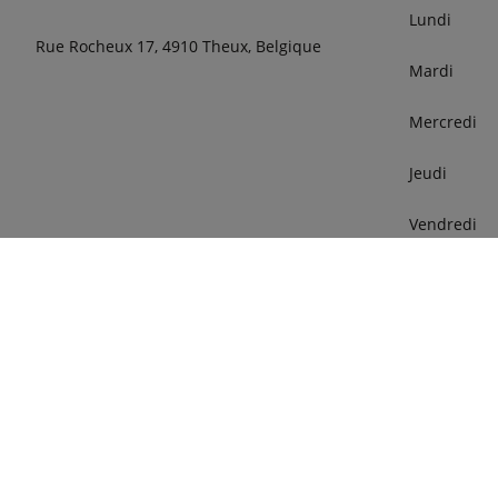
Lundi
Rue Rocheux 17, 4910 Theux, Belgique
Mardi
Mercredi
Jeudi
Vendredi
Samedi
phone
087783