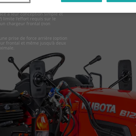
râce à leur conception simple et
 limite l'effort requis sur le
un chargeur frontal (non
une prise de force arrière (option
eur frontal et même jusqu'à deux
ximale.