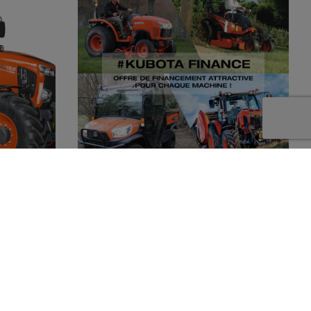
re
Vous souhaitez améliorer votre productivité,
ans la
mais pas à n'importe quel prix. Avec KUBOTA
e de
Finance, vous pouvez réaliser votre
r répondre
investissement prévu avec facilité,
expérimenté
commodité et sécurité.
 la plus
ctif est de
venir nous
ion ou