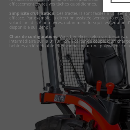
efficacement toutes vos tâches quotidiennes.
Simplicité d'utilisation:
Ces tracteurs sont faciles à utiliser g
efficace. Par exemple, la direction assistée (version 18 et 24 CV)
volant lors des manœuvres, notamment lorsqu'il est équipé d'
disponible sur 24hp).
Choix de configurations:
Vous bénéficie, selon vos besoins, d'
intermédiaire sur la B1181), d'un carter de coupe, d'un charg
bobines arrière double effet vannes pour une polyvalence ma