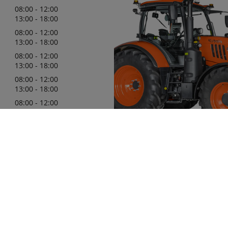
08:00 - 12:00
13:00 - 18:00
08:00 - 12:00
13:00 - 18:00
08:00 - 12:00
13:00 - 18:00
08:00 - 12:00
13:00 - 18:00
08:00 - 12:00
13:00 - 18:00
08:00 - 12:00
13:00 - 18:00
Bonhomme vert est fier d'être vot
concessionnaire officiel Kubota d
région, avec une gamme complèt
produits Kubota disponibles pou
à vos besoins. Notre personnel 
022
se fera un plaisir de vous aider à
comprendre quelle est la machine
adaptée à vos besoins. Notre obje
vous satisfaire ! N'hésitez pas à 
rendre visite dans notre concess